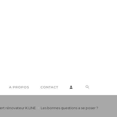
TOGGLE
A PROPOS
CONTACT
WEBSITE
ert rénovateur K.LINE
>
Les bonnes questions a se poser ?