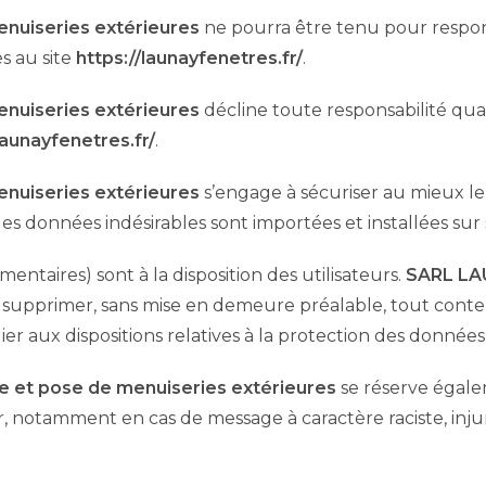
nuiseries extérieures
ne pourra être tenu pour respon
ès au site
https://launayfenetres.fr/
.
nuiseries extérieures
décline toute responsabilité quant
launayfenetres.fr/
.
nuiseries extérieures
s’engage à sécuriser au mieux le
es données indésirables sont importées et installées sur s
ntaires) sont à la disposition des utilisateurs.
SARL LA
e supprimer, sans mise en demeure préalable, tout cont
lier aux dispositions relatives à la protection des données
et pose de menuiseries extérieures
se réserve égalem
teur, notamment en cas de message à caractère raciste, in