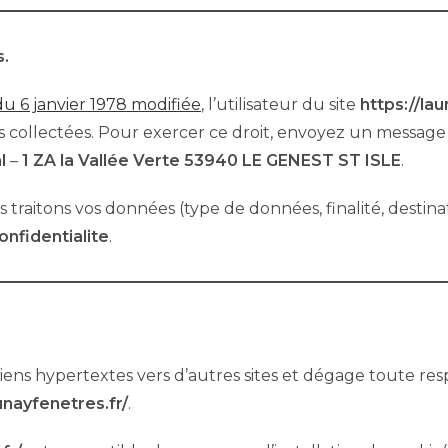
s.
 du 6 janvier 1978 modifiée
, l’utilisateur du site
https://la
ns collectées. Pour exercer ce droit, envoyez un messag
l
–
1 ZA la Vallée Verte 53940 LE GENEST ST ISLE
.
traitons vos données (type de données, finalité, destinata
onfidentialite
.
iens hypertextes vers d’autres sites et dégage toute res
unayfenetres.fr/
.