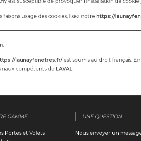
fr/
est susceptible de provoquer l’installation de cookie(s)
 faisons usage des cookies, lisez notre
https://launayfen
n.
ttps://launayfenetres.fr/
est soumis au droit français. En 
tribunaux compétents de
LAVAL
.
RE GAMME
UNE QUESTION
s Portes et Volets
Nous envoyer un messag